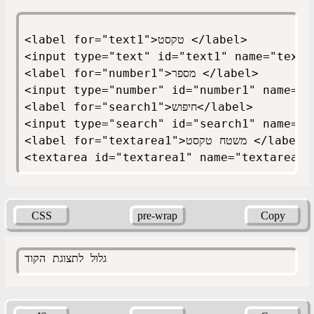
<label for="text1">טקסט </label>
<input type="text" id="text1" name="text1
<label for="number1">מספר </label>
<input type="number" id="number1" name="n
<label for="search1">חיפוש</label>
<input type="search" id="search1" name="s
label for">משטח טקסט </label><br>
<textarea id="textarea1" name="textarea1"
CSS
pre-wrap
Copy
גלול לתצוגת הקוד